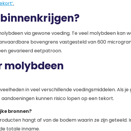
kort’
.
 binnenkrijgen?
lybdeen via gewone voeding. Te veel molybdeen kan wel l
n aanvaardbare bovengrens vastgesteld van 600 microgra
 een gevarieerd eetpatroon.
er molybdeen
eveelheden in veel verschillende voedingsmiddelen. Als je 
 aandoeningen kunnen risico lopen op een tekort.
lijke bronnen?
ducten hangt af van de bodem waarin ze zijn geteeld. In d
de totale inname.