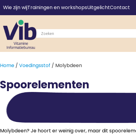
Wie zijn wij
Trainingen en workshops
Uitgelicht
Contact
Home
/
Voedingsstof
/ Molybdeen
Spoorelementen
Molybdeen? Je hoort er weinig over, maar dit spoorelement