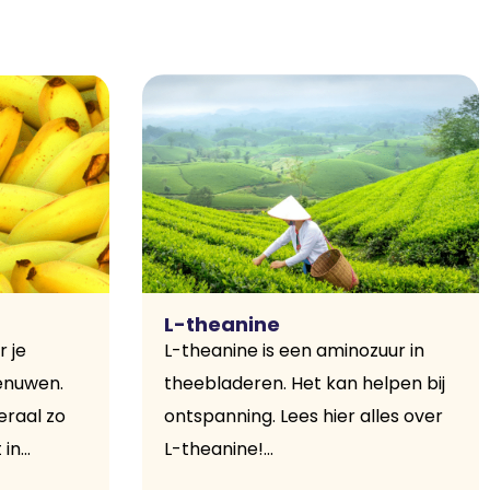
L-theanine
r je
L-theanine is een aminozuur in
zenuwen.
theebladeren. Het kan helpen bij
raal zo
ontspanning. Lees hier alles over
n...
L-theanine!...