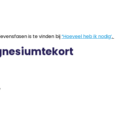
evensfasen is te vinden bij
‘
Hoeveel heb ik nodig’
.
gnesiumtekort
e