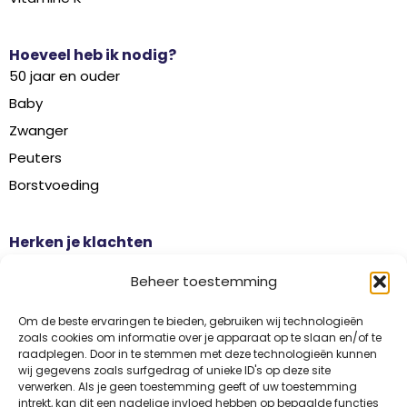
Hoeveel heb ik nodig?
50 jaar en ouder
Baby
Zwanger
Peuters
Borstvoeding
Herken je klachten
Botontkalking
Beheer toestemming
Diabetes type 2
Griep
Om de beste ervaringen te bieden, gebruiken wij technologieën
zoals cookies om informatie over je apparaat op te slaan en/of te
Haaruitval
raadplegen. Door in te stemmen met deze technologieën kunnen
wij gegevens zoals surfgedrag of unieke ID's op deze site
Overgangsklachten
verwerken. Als je geen toestemming geeft of uw toestemming
intrekt, kan dit een nadelige invloed hebben op bepaalde functies