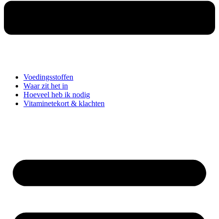
Voedingsstoffen
Waar zit het in
Hoeveel heb ik nodig
Vitaminetekort & klachten