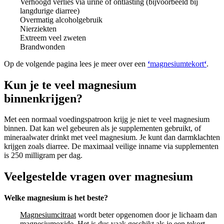
Verhoogd verlies via urine of ontlasting (bijvoorbeeld bij
langdurige diarree)
Overmatig alcoholgebruik
Nierziekten
Extreem veel zweten
Brandwonden
Op de volgende pagina lees je meer over een
‘
magnesiumtekort
‘
.
Kun je te veel magnesium
binnenkrijgen?
Met een normaal voedingspatroon krijg je niet te veel magnesium
binnen. Dat kan wel gebeuren als je supplementen gebruikt, of
mineraalwater drinkt met veel magnesium. Je kunt dan darmklachten
krijgen zoals diarree. De maximaal veilige inname via supplementen
is 250 milligram per dag.
Veelgestelde vragen over magnesium
Welke magnesium is het beste?
Magnesiumcitraat
wordt beter opgenomen door je lichaam dan
magnesiumoxide. Het is dus vaak geschikt als je een tekort