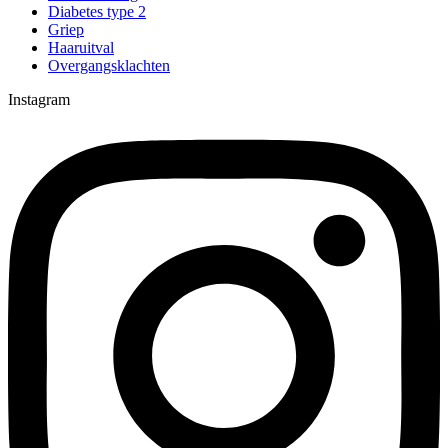
Diabetes type 2
Griep
Haaruitval
Overgangsklachten
Instagram