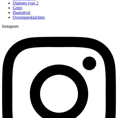
Diabetes type 2
Griep
Haaruitval
Overgangsklachten
Instagram