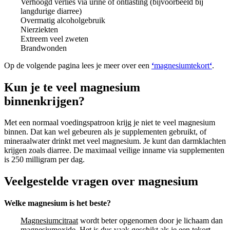
Verhoogd verlies via urine of ontlasting (bijvoorbeeld bij
langdurige diarree)
Overmatig alcoholgebruik
Nierziekten
Extreem veel zweten
Brandwonden
Op de volgende pagina lees je meer over een
‘
magnesiumtekort
‘
.
Kun je te veel magnesium
binnenkrijgen?
Met een normaal voedingspatroon krijg je niet te veel magnesium
binnen. Dat kan wel gebeuren als je supplementen gebruikt, of
mineraalwater drinkt met veel magnesium. Je kunt dan darmklachten
krijgen zoals diarree. De maximaal veilige inname via supplementen
is 250 milligram per dag.
Veelgestelde vragen over magnesium
Welke magnesium is het beste?
Magnesiumcitraat
wordt beter opgenomen door je lichaam dan
magnesiumoxide. Het is dus vaak geschikt als je een tekort