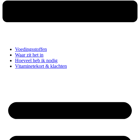
Voedingsstoffen
Waar zit het in
Hoeveel heb ik nodig
Vitaminetekort & klachten