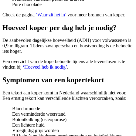
Pure chocolade
Check de pagina
‘Waar zit het in’
voor meer bronnen van koper.
Hoeveel koper per dag heb je nodig?
De aanbevolen dagelijkse hoeveelheid (ADH) voor volwassenen is
0,9 milligram. Tijdens zwangerschap en borstvoeding is de behoefte
iets hoger.
Een overzicht van de koperbehoefte tijdens alle levensfasen is te
vinden bij
‘
Hoeveel heb ik nodig’
.
Symptomen van een kopertekort
Een tekort aan koper komt in Nederland waarschijnlijk niet voor.
Een ernstig tekort kan verschillende klachten veroorzaken, zoals:
Bloedarmoede
Een verminderde weerstand
Botontkalking (osteoporose)
Een lichtere huid
Vroegtijdig grijs worden
Bij baby’s en kinderen: groeivertraging en botafwijkingen