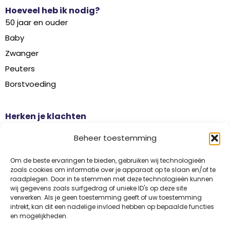
Hoeveel heb ik nodig?
50 jaar en ouder
Baby
Zwanger
Peuters
Borstvoeding
Herken je klachten
Botontkalking
Beheer toestemming
Diabetes type 2
Griep
Om de beste ervaringen te bieden, gebruiken wij technologieën
zoals cookies om informatie over je apparaat op te slaan en/of te
Haaruitval
raadplegen. Door in te stemmen met deze technologieën kunnen
wij gegevens zoals surfgedrag of unieke ID's op deze site
Overgangsklachten
verwerken. Als je geen toestemming geeft of uw toestemming
intrekt, kan dit een nadelige invloed hebben op bepaalde functies
en mogelijkheden.