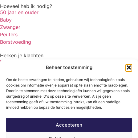
Hoeveel heb ik nodig?
50 jaar en ouder
Baby
Zwanger
Peuters
Borstvoeding
Herken je klachten
Botontkalking
Beheer toestemming
Diabetes type 2
Griep
Om de beste ervaringen te bieden, gebruiken wij technologieën zoals
Haaruitval
cookies om informatie over je apparaat op te slaan en/of te raadplegen.
Overgangsklachten
Door in te stemmen met deze technologieën kunnen wij gegevens zoals
surfgedrag of unieke ID's op deze site verwerken. Als je geen
toestemming geeft of uw toestemming intrekt, kan dit een nadelige
invloed hebben op bepaalde functies en mogelijkheden.
Disclaimer
Privacy
Algemene voorwaarden
Accepteren
© 2026 Vitamine Informatiebureau | Copyright | Met trots