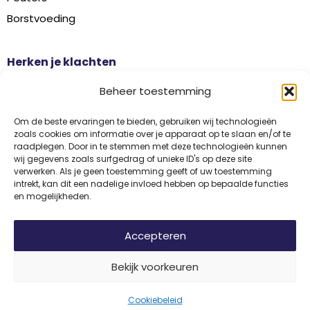
Borstvoeding
Herken je klachten
Botontkalking
Beheer toestemming
Diabetes type 2
Griep
Om de beste ervaringen te bieden, gebruiken wij technologieën
zoals cookies om informatie over je apparaat op te slaan en/of te
Haaruitval
raadplegen. Door in te stemmen met deze technologieën kunnen
wij gegevens zoals surfgedrag of unieke ID's op deze site
Overgangsklachten
verwerken. Als je geen toestemming geeft of uw toestemming
intrekt, kan dit een nadelige invloed hebben op bepaalde functies
en mogelijkheden.
Disclaimer
Privacy
Algemene voorwaarden
Accepteren
Bekijk voorkeuren
© 2026 Vitamine Informatiebureau | Copyright | Met trots ontwikkeld
door
Internetbureau
Flerque
Cookiebeleid