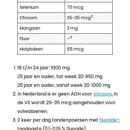
Selenium
70 mcg
2
Chroom
25-35 mcg
Mangaan
3 mg
3
Fluor
–
Molybdeen
65 mcg
18 t/m 24 jaar: 1000 mg
25 jaar en ouder, tot week 20: 950 mg
25 jaar en ouder, vanaf week 20: 1000 mg
In Nederland is er geen ADH voor
chroom
.
In
de VS wordt 25-35 mcg aangehouden voor
volwassenen.
2 keer per dag tandenpoetsen met
fluoride
–
tandpasta (0,1-0,15 % fluoride).