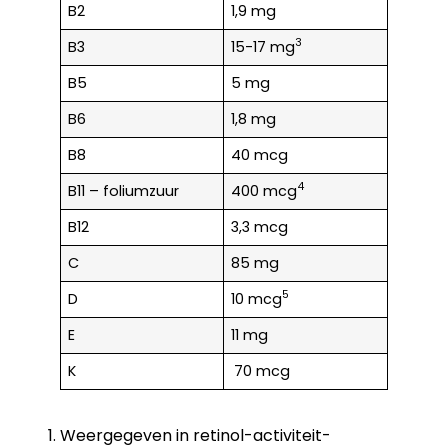
B2
1,9 mg
3
B3
15-17 mg
B5
5 mg
B6
1,8 mg
B8
40 mcg
4
B11 – foliumzuur
400 mcg
B12
3,3 mcg
C
85 mg
5
D
10 mcg
E
11 mg
K
70 mcg
Weergegeven in retinol-activiteit-