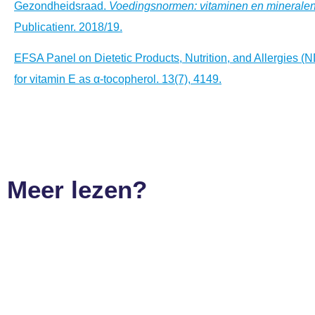
Gezondheidsraad.
Voedingsnormen: vitaminen en minerale
Publicatienr. 2018/19.
EFSA Panel on Dietetic Products, Nutrition, and Allergies (
for vitamin E as α-tocopherol. 13(7), 4149.
Meer lezen?