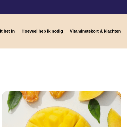
t het in
Hoeveel heb ik nodig
Vitaminetekort & klachten