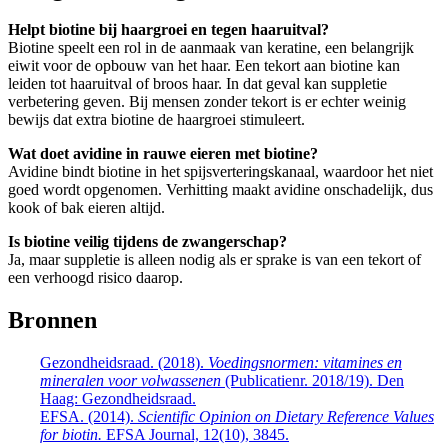
Helpt biotine bij haargroei en tegen haaruitval?
Biotine speelt een rol in de aanmaak van keratine, een belangrijk
eiwit voor de opbouw van het haar. Een tekort aan biotine kan
leiden tot haaruitval of broos haar. In dat geval kan suppletie
verbetering geven. Bij mensen zonder tekort is er echter weinig
bewijs dat extra biotine de haargroei stimuleert.
Wat doet avidine in rauwe eieren met biotine?
Avidine bindt biotine in het spijsverteringskanaal, waardoor het niet
goed wordt opgenomen. Verhitting maakt avidine onschadelijk, dus
kook of bak eieren altijd.
Is biotine veilig tijdens de zwangerschap?
Ja, maar suppletie is alleen nodig als er sprake is van een tekort of
een verhoogd risico daarop.
Bronnen
Gezondheidsraad. (2018).
Voedingsnormen: vitamines en
mineralen voor volwassenen
(Publicatienr. 2018/19). Den
Haag: Gezondheidsraad.
EFSA. (2014).
Scientific Opinion on Dietary Reference Values
for biotin.
EFSA Journal, 12(10), 3845.