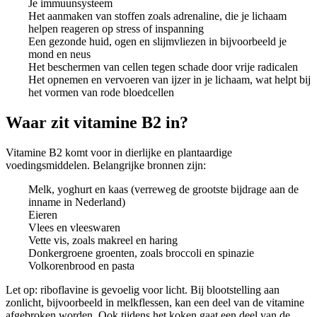
Je immuunsysteem
Het aanmaken van stoffen zoals adrenaline, die je lichaam
helpen reageren op stress of inspanning
Een gezonde huid, ogen en slijmvliezen in bijvoorbeeld je
mond en neus
Het beschermen van cellen tegen schade door vrije radicalen
Het opnemen en vervoeren van ijzer in je lichaam, wat helpt bij
het vormen van rode bloedcellen
Waar zit vitamine B2 in?
Vitamine B2 komt voor in dierlijke en plantaardige
voedingsmiddelen. Belangrijke bronnen zijn:
Melk, yoghurt en kaas (verreweg de grootste bijdrage aan de
inname in Nederland)
Eieren
Vlees en vleeswaren
Vette vis, zoals makreel en haring
Donkergroene groenten, zoals broccoli en spinazie
Volkorenbrood en pasta
Let op: riboflavine is gevoelig voor licht. Bij blootstelling aan
zonlicht, bijvoorbeeld in melkflessen, kan een deel van de vitamine
afgebroken worden. Ook tijdens het koken gaat een deel van de