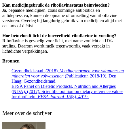
Kan medicijngebruik de riboflavinestatus beïnvloeden?
Ja, bepaalde medicijnen, zoals sommige antibiotica en
antidepressiva, kunnen de opname of omzetting van riboflavine
verstoren. Overleg bij langdurig gebruik van medicijnen altijd met
een arts of diëtist.
Hoe beïnvloedt licht de hoeveelheid riboflavine in voeding?
Riboflavine is gevoelig voor licht, met name zonlicht en UV-
straling. Daarom wordt melk tegenwoordig vaak verpakt in
lichtdichte verpakkingen.
Bronnen
Gezondheidsraad. (2018).
Voedingsnormen voor vitamines en
mineralen voor volwassenen
(Publicatienr. 2018/19). Den
Haag: Gezondheidsraad.
EFSA Panel on Dietetic Products, Nutrition and Allergies
(NDA). (2017). Scientific opinion on dietary reference values
for riboflavin.
EFSA Journal, 15
(8), 4919.
Meer over de schrijver