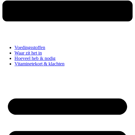
Voedingsstoffen
Waar zit het in
Hoeveel heb ik nodig
Vitaminetekort & klachten