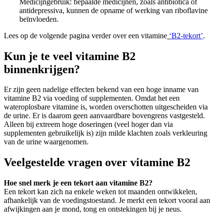
Medicijngebruik: bepaalde medicijnen, zoals antibiotica of
antidepressiva, kunnen de opname of werking van riboflavine
beïnvloeden.
Lees op de volgende pagina verder over een vitamine
‘B2-tekort’
.
Kun je te veel vitamine B2
binnenkrijgen?
Er zijn geen nadelige effecten bekend van een hoge inname van
vitamine B2 via voeding of supplementen. Omdat het een
wateroplosbare vitamine is, worden overschotten uitgescheiden via
de urine. Er is daarom geen aanvaardbare bovengrens vastgesteld.
Alleen bij extreem hoge doseringen (veel hoger dan via
supplementen gebruikelijk is) zijn milde klachten zoals verkleuring
van de urine waargenomen.
Veelgestelde vragen over vitamine B2
Hoe snel merk je een tekort aan vitamine B2?
Een tekort kan zich na enkele weken tot maanden ontwikkelen,
afhankelijk van de voedingstoestand. Je merkt een tekort vooral aan
afwijkingen aan je mond, tong en ontstekingen bij je neus.