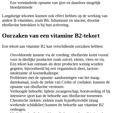
Een verminderde opname van ijzer en daardoor mogelijk
bloedarmoede
Langdurige tekorten kunnen ook effect hebben op de werking van
andere B-vitamines, zoals B6, foliumzuur en niacine, doordat
riboflavine betrokken is bij hun activering.
Oorzaken van een vitamine B2-tekort
Een tekort aan vitamine B2 kan verschillende oorzaken hebben:
Onvoldoende inname via de voeding: riboflavine komt vooral
voor in dierlijke producten zoals zuivel, eieren, vlees en vis.
Een tekort kan ontstaan als deze producten weinig worden
gegeten, bijvoorbeeld bij een veganistisch dieet, lactose-
intolerantie of koemelkallergie.
Problemen met de opname: aandoeningen van het maag-
darmkanaal, zoals de ziekte van Crohn of coeliakie, kunnen de
opname van riboflavine verstoren.
Verhoogde behoefte: tijdens zwangerschap, borstvoeding of bij
intensieve sport kan de behoefte aan riboflavine toenemen.
Chronische ziekten: ziekten zoals hypothyreoïdie (traag
werkende schildklier) kunnen de behoefte aan vitamine B2
verhogen.