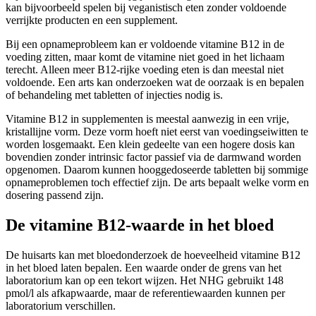
kan bijvoorbeeld spelen bij veganistisch eten zonder voldoende
verrijkte producten en een supplement.
Bij een opnameprobleem kan er voldoende vitamine B12 in de
voeding zitten, maar komt de vitamine niet goed in het lichaam
terecht. Alleen meer B12-rijke voeding eten is dan meestal niet
voldoende. Een arts kan onderzoeken wat de oorzaak is en bepalen
of behandeling met tabletten of injecties nodig is.
Vitamine B12 in supplementen is meestal aanwezig in een vrije,
kristallijne vorm. Deze vorm hoeft niet eerst van voedingseiwitten te
worden losgemaakt. Een klein gedeelte van een hogere dosis kan
bovendien zonder intrinsic factor passief via de darmwand worden
opgenomen. Daarom kunnen hooggedoseerde tabletten bij sommige
opnameproblemen toch effectief zijn. De arts bepaalt welke vorm en
dosering passend zijn.
De vitamine B12-waarde in het bloed
De huisarts kan met bloedonderzoek de hoeveelheid vitamine B12
in het bloed laten bepalen. Een waarde onder de grens van het
laboratorium kan op een tekort wijzen. Het NHG gebruikt 148
pmol/l als afkapwaarde, maar de referentiewaarden kunnen per
laboratorium verschillen.