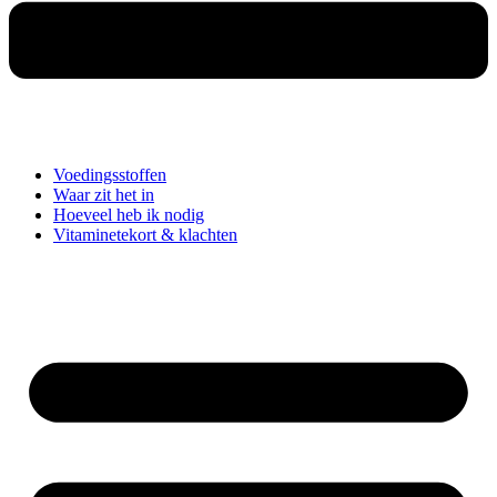
Voedingsstoffen
Waar zit het in
Hoeveel heb ik nodig
Vitaminetekort & klachten