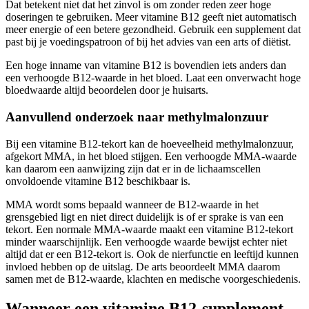
Dat betekent niet dat het zinvol is om zonder reden zeer hoge
doseringen te gebruiken. Meer vitamine B12 geeft niet automatisch
meer energie of een betere gezondheid. Gebruik een supplement dat
past bij je voedingspatroon of bij het advies van een arts of diëtist.
Een hoge inname van vitamine B12 is bovendien iets anders dan
een verhoogde B12-waarde in het bloed. Laat een onverwacht hoge
bloedwaarde altijd beoordelen door je huisarts.
Aanvullend onderzoek naar methylmalonzuur
Bij een vitamine B12-tekort kan de hoeveelheid methylmalonzuur,
afgekort MMA, in het bloed stijgen. Een verhoogde MMA-waarde
kan daarom een aanwijzing zijn dat er in de lichaamscellen
onvoldoende vitamine B12 beschikbaar is.
MMA wordt soms bepaald wanneer de B12-waarde in het
grensgebied ligt en niet direct duidelijk is of er sprake is van een
tekort. Een normale MMA-waarde maakt een vitamine B12-tekort
minder waarschijnlijk. Een verhoogde waarde bewijst echter niet
altijd dat er een B12-tekort is. Ook de nierfunctie en leeftijd kunnen
invloed hebben op de uitslag. De arts beoordeelt MMA daarom
samen met de B12-waarde, klachten en medische voorgeschiedenis.
Wanneer een vitamine B12-supplement