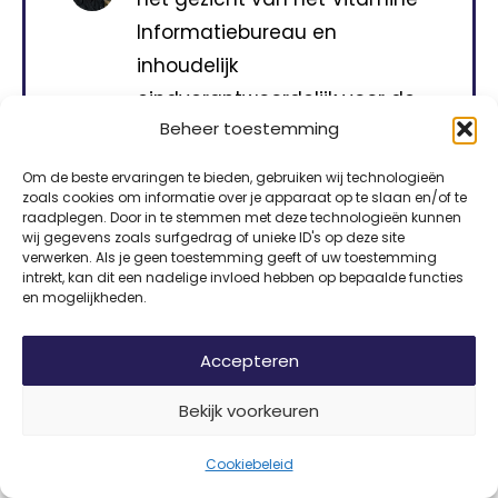
Informatiebureau en
inhoudelijk
eindverantwoordelijk voor de
Beheer toestemming
informatie op vitamine-
info.nl.
Om de beste ervaringen te bieden, gebruiken wij technologieën
zoals cookies om informatie over je apparaat op te slaan en/of te
raadplegen. Door in te stemmen met deze technologieën kunnen
wij gegevens zoals surfgedrag of unieke ID's op deze site
verwerken. Als je geen toestemming geeft of uw toestemming
intrekt, kan dit een nadelige invloed hebben op bepaalde functies
Wist je dat
en mogelijkheden.
Je lichaam vitamine B12 kan opslaan in je
Accepteren
lever, soms wel voor een paar jaar?
Daardoor merk je een tekort vaak pas
Bekijk voorkeuren
laat.
Cookiebeleid