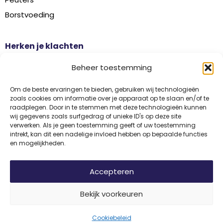
Borstvoeding
Herken je klachten
Botontkalking
Beheer toestemming
Diabetes type 2
Griep
Om de beste ervaringen te bieden, gebruiken wij technologieën
zoals cookies om informatie over je apparaat op te slaan en/of te
Haaruitval
raadplegen. Door in te stemmen met deze technologieën kunnen
wij gegevens zoals surfgedrag of unieke ID's op deze site
Overgangsklachten
verwerken. Als je geen toestemming geeft of uw toestemming
intrekt, kan dit een nadelige invloed hebben op bepaalde functies
en mogelijkheden.
Disclaimer
Privacy
Algemene voorwaarden
Accepteren
Bekijk voorkeuren
© 2026 Vitamine Informatiebureau | Copyright | Met trots ontwikkeld
door
Internetbureau
Flerque
Cookiebeleid