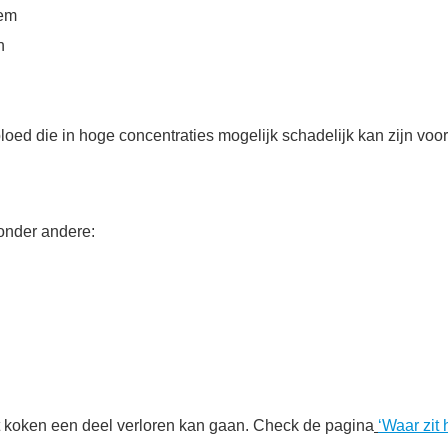
eem
en
bloed die in hoge concentraties mogelijk schadelijk kan zijn voo
n onder andere:
 het koken een deel verloren kan gaan. Check de pagina
‘Waar zit h