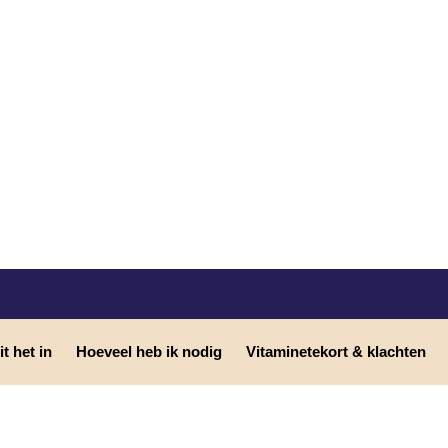
t het in
Hoeveel heb ik nodig
Vitaminetekort & klachten