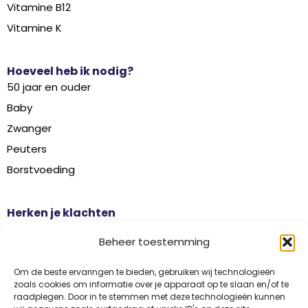
Vitamine B12
Vitamine K
Hoeveel heb ik nodig?
50 jaar en ouder
Baby
Zwanger
Peuters
Borstvoeding
Herken je klachten
Botontkalking
Beheer toestemming
Diabetes type 2
Griep
Om de beste ervaringen te bieden, gebruiken wij technologieën
zoals cookies om informatie over je apparaat op te slaan en/of te
Haaruitval
raadplegen. Door in te stemmen met deze technologieën kunnen