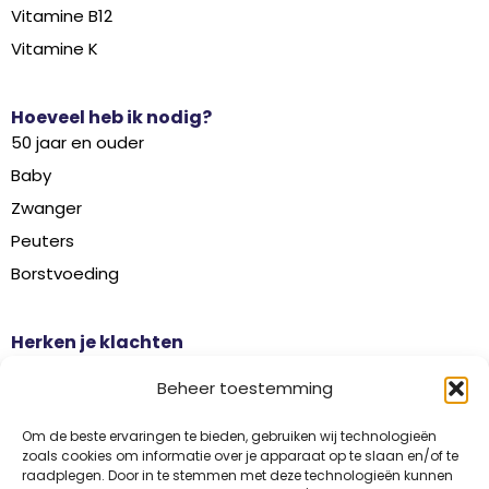
Vitamine B12
Vitamine K
Hoeveel heb ik nodig?
50 jaar en ouder
Baby
Zwanger
Peuters
Borstvoeding
Herken je klachten
Botontkalking
Beheer toestemming
Diabetes type 2
Griep
Om de beste ervaringen te bieden, gebruiken wij technologieën
zoals cookies om informatie over je apparaat op te slaan en/of te
Haaruitval
raadplegen. Door in te stemmen met deze technologieën kunnen