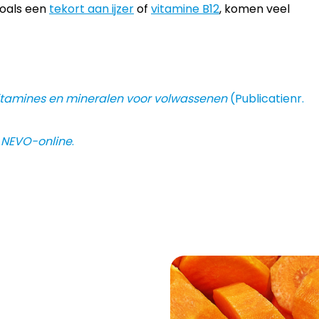
zoals een
t
ekort aan ijzer
of
vitamine B12
,
komen veel
tamines en mineralen voor volwassenen
(Publicatienr.
.
NEVO-online
.