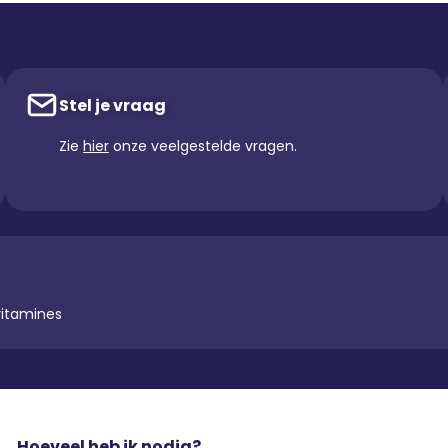
Stel je vraag
Zie
hier
onze veelgestelde vragen.
vitamines
Hoeveel heb ik nodig?