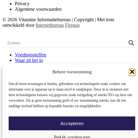
Privacy
Algemene voorwaarden
© 2026 Vitamine Informatiebureau | Copyright | Met trots
ontwikkeld door
Internetbureau
Flerque
Voedingsstoffen
Waar zit het in
Hoeveel heb ik nodig
Vitaminetekort & klachten
Beheer toestemming
Voedingsstoffen
Om de beste ervaringen te bieden, gebruiken wij technologieën zoals cookies om
Waar zit het in
informatie over je apparaat op te slaan en/of te raadplegen. Door in te stemmen met
Hoeveel heb ik nodig
deze technologieën kunnen wij gegevens zoals surfgedrag of unieke ID's op deze site
Vitaminetekort & klachten
verwerken. Als je geen toestemming geeft of uw toestemming intrekt, kan dit een
nadelige invloed hebben op bepaalde functies en mogelijkheden.
Wie zijn wij
Trainingen en workshop
Contact
Accepteren
Bekijk voorkeuren