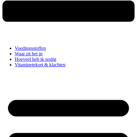
Voedingsstoffen
Waar zit het in
Hoeveel heb ik nodig
Vitaminetekort & klachten