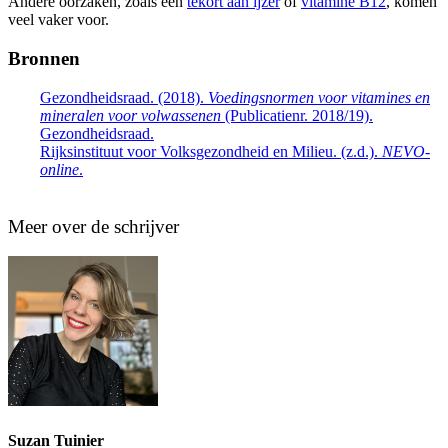
Andere oorzaken, zoals een
t
ekort aan ijzer
of
vitamine B12
,
komen
veel vaker voor.
Bronnen
Gezondheidsraad. (2018).
Voedingsnormen voor vitamines en
mineralen voor volwassenen
(Publicatienr. 2018/19).
Gezondheidsraad.
Rijksinstituut voor Volksgezondheid en Milieu. (z.d.).
NEVO-
online
.
Meer over de schrijver
Suzan Tuinier