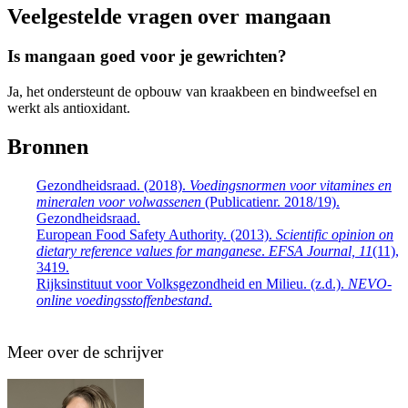
Veelgestelde vragen over mangaan
Is mangaan goed voor je gewrichten?
Ja, het ondersteunt de opbouw van kraakbeen en bindweefsel en
werkt als antioxidant.
Bronnen
Gezondheidsraad. (2018).
Voedingsnormen voor vitamines en
mineralen voor volwassenen
(Publicatienr. 2018/19).
Gezondheidsraad.
European Food Safety Authority. (2013).
Scientific opinion on
dietary reference values for manganese
.
EFSA Journal, 11
(11),
3419.
Rijksinstituut voor Volksgezondheid en Milieu. (z.d.).
NEVO-
online voedingsstoffenbestand
.
Meer over de schrijver