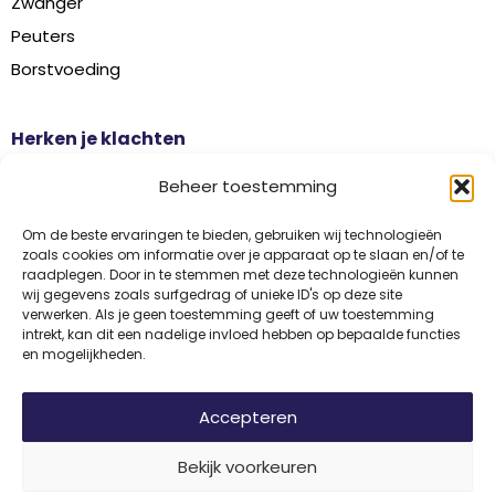
Zwanger
Peuters
Borstvoeding
Herken je klachten
Botontkalking
Beheer toestemming
Diabetes type 2
Griep
Om de beste ervaringen te bieden, gebruiken wij technologieën
zoals cookies om informatie over je apparaat op te slaan en/of te
Haaruitval
raadplegen. Door in te stemmen met deze technologieën kunnen
wij gegevens zoals surfgedrag of unieke ID's op deze site
Overgangsklachten
verwerken. Als je geen toestemming geeft of uw toestemming
intrekt, kan dit een nadelige invloed hebben op bepaalde functies
en mogelijkheden.
Disclaimer
Privacy
Algemene voorwaarden
Accepteren
Bekijk voorkeuren
© 2026 Vitamine Informatiebureau | Copyright | Met trots ontwikkeld