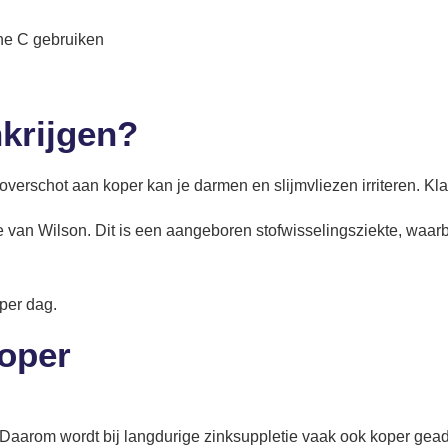
ine C gebruiken
nkrijgen?
t overschot aan koper kan je darmen en slijmvliezen irriteren. Kl
 van Wilson. Dit is een aangeboren stofwisselingsziekte, waarb
per dag.
koper
aarom wordt bij langdurige zinksuppletie vaak ook koper gea