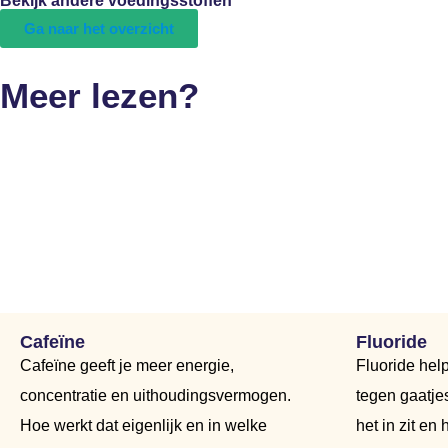
Bekijk andere voedingsstoffen
Ga naar het overzicht
Meer lezen?
Cafeïne
Fluoride
Cafeïne geeft je meer energie,
Fluoride hel
concentratie en uithoudingsvermogen.
tegen gaatje
Hoe werkt dat eigenlijk en in welke
het in zit en