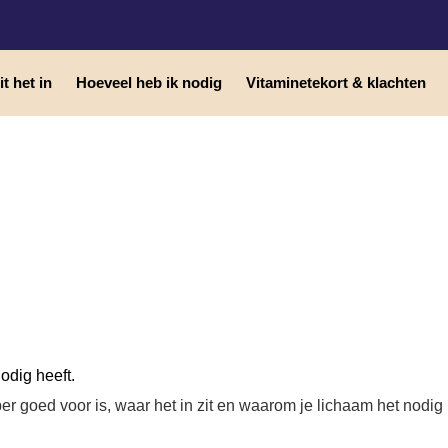
t het in
Hoeveel heb ik nodig
Vitaminetekort & klachten
odig heeft.
oper goed voor is, waar het in zit en waarom je lichaam het nodig