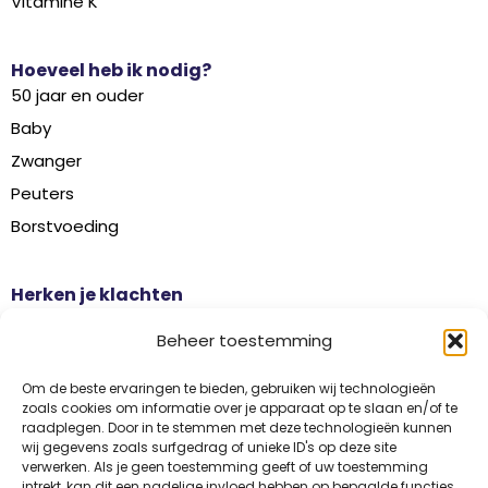
Vitamine K
Hoeveel heb ik nodig?
50 jaar en ouder
Baby
Zwanger
Peuters
Borstvoeding
Herken je klachten
Botontkalking
Beheer toestemming
Diabetes type 2
Griep
Om de beste ervaringen te bieden, gebruiken wij technologieën
zoals cookies om informatie over je apparaat op te slaan en/of te
Haaruitval
raadplegen. Door in te stemmen met deze technologieën kunnen
wij gegevens zoals surfgedrag of unieke ID's op deze site
Overgangsklachten
verwerken. Als je geen toestemming geeft of uw toestemming
intrekt, kan dit een nadelige invloed hebben op bepaalde functies