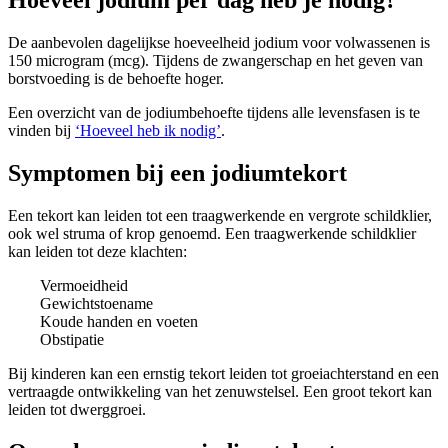
Hoeveel jodium per dag heb je nodig?
De aanbevolen dagelijkse hoeveelheid jodium voor volwassenen is
150 microgram (mcg). Tijdens de zwangerschap en het geven van
borstvoeding is de behoefte hoger.
Een overzicht van de jodiumbehoefte tijdens alle levensfasen is te
vinden bij
‘Hoeveel heb ik nodig’
.
Symptomen bij een jodiumtekort
Een tekort kan leiden tot een traagwerkende en vergrote schildklier,
ook wel struma of krop genoemd. Een traagwerkende schildklier
kan leiden tot deze klachten:
Vermoeidheid
Gewichtstoename
Koude handen en voeten
Obstipatie
Bij kinderen kan een ernstig tekort leiden tot groeiachterstand en een
vertraagde ontwikkeling van het zenuwstelsel. Een groot tekort kan
leiden tot dwerggroei.