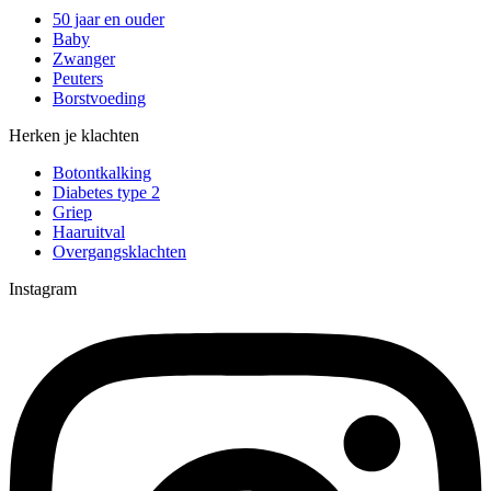
50 jaar en ouder
Baby
Zwanger
Peuters
Borstvoeding
Herken je klachten
Botontkalking
Diabetes type 2
Griep
Haaruitval
Overgangsklachten
Instagram