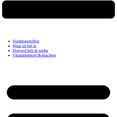
Voedingsstoffen
Waar zit het in
Hoeveel heb ik nodig
Vitaminetekort & klachten