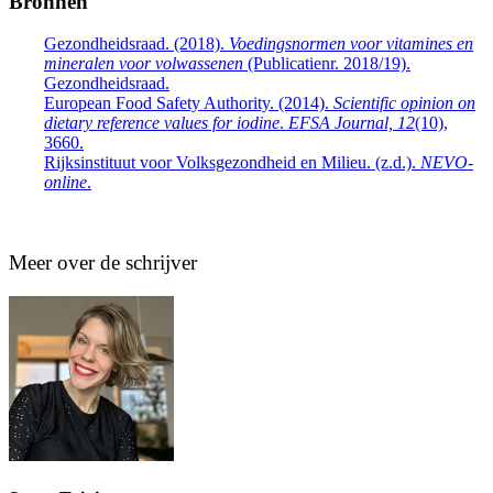
Bronnen
Gezondheidsraad. (2018).
Voedingsnormen voor vitamines en
mineralen voor volwassenen
(Publicatienr. 2018/19).
Gezondheidsraad.
European Food Safety Authority. (2014).
Scientific opinion on
dietary reference values for iodine
.
EFSA Journal, 12
(10),
3660.
Rijksinstituut voor Volksgezondheid en Milieu. (z.d.).
NEVO-
online
.
Meer over de schrijver