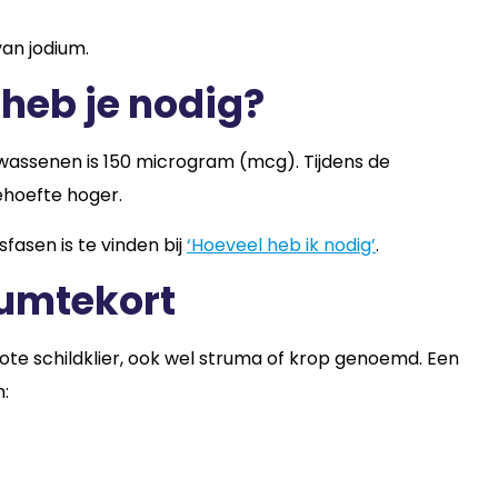
an jodium.
 heb je nodig?
wassenen is 150 microgram (mcg). Tijdens de
ehoefte hoger.
fasen is te vinden bij
‘Hoeveel heb ik nodig’
.
iumtekort
ote schildklier, ook wel struma of krop genoemd. Een
n: