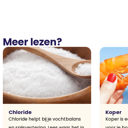
Meer lezen?
Chloride
Koper
Chloride helpt bij je vochtbalans
Koper is e
en spijsvertering. Lees waar het in
voor je bo