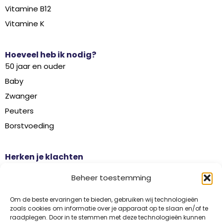
Vitamine B12
Vitamine K
Hoeveel heb ik nodig?
50 jaar en ouder
Baby
Zwanger
Peuters
Borstvoeding
Herken je klachten
Botontkalking
Beheer toestemming
Diabetes type 2
Griep
Om de beste ervaringen te bieden, gebruiken wij technologieën
zoals cookies om informatie over je apparaat op te slaan en/of te
Haaruitval
raadplegen. Door in te stemmen met deze technologieën kunnen