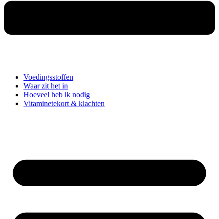
Voedingsstoffen
Waar zit het in
Hoeveel heb ik nodig
Vitaminetekort & klachten