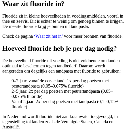
Waar zit fluoride in?
Fluoride zit in kleine hoeveelheden in voedingsmiddelen, vooral in
thee en zeevis. Dit is echter te weinig om genoeg binnen te krijgen.
De meeste fluoride krijg je binnen uit tandpasta.
Check de pagina
‘
Waar zit het in’
voor meer bronnen van fluoride.
Hoeveel fluoride heb je per dag nodig?
De hoeveelheid fluoride uit voeding is niet voldoende om tanden
optimaal te beschermen tegen tandbederf. Daarom wordt
aangeraden om dagelijks een tandpasta met fluoride te gebruiken:
0–2 jaar: vanaf de eerste tand, 1x per dag poetsen met
peutertandpasta (0,05–0,075% fluoride)
2–5 jaar: 2x per dag poetsen met peutertandpasta (0,05–
0,075% fluoride)
Vanaf 5 jaar: 2x per dag poetsen met tandpasta (0,1–0,15%
fluoride)
In Nederland wordt fluoride niet aan kraanwater toegevoegd, in
tegenstelling tot landen zoals de Verenigde Staten, Canada en
Australië.