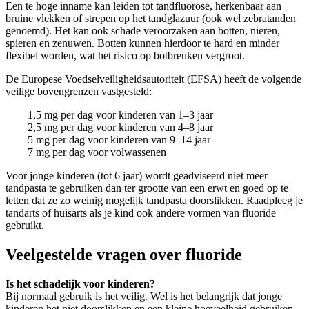
Een te hoge inname kan leiden tot tandfluorose, herkenbaar aan
bruine vlekken of strepen op het tandglazuur (ook wel zebratanden
genoemd). Het kan ook schade veroorzaken aan botten, nieren,
spieren en zenuwen. Botten kunnen hierdoor te hard en minder
flexibel worden, wat het risico op botbreuken vergroot.
De Europese Voedselveiligheidsautoriteit (EFSA) heeft de volgende
veilige bovengrenzen vastgesteld:
1,5 mg per dag voor kinderen van 1–3 jaar
2,5 mg per dag voor kinderen van 4–8 jaar
5 mg per dag voor kinderen van 9–14 jaar
7 mg per dag voor volwassenen
Voor jonge kinderen (tot 6 jaar) wordt geadviseerd niet meer
tandpasta te gebruiken dan ter grootte van een erwt en goed op te
letten dat ze zo weinig mogelijk tandpasta doorslikken. Raadpleeg je
tandarts of huisarts als je kind ook andere vormen van fluoride
gebruikt.
Veelgestelde vragen over fluoride
Is het schadelijk voor kinderen?
Bij normaal gebruik is het veilig. Wel is het belangrijk dat jonge
kinderen het niet doorslikken en een kleine hoeveelheid gebruiken.