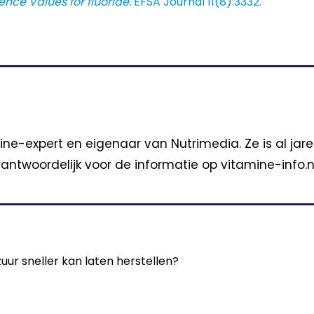
ence Values for fluoride.
EFSA Journal 11(8):3332.
ine-expert en eigenaar van Nutrimedia. Ze is al jar
antwoordelijk voor de informatie op vitamine-info.nl
zuur sneller kan laten herstellen?