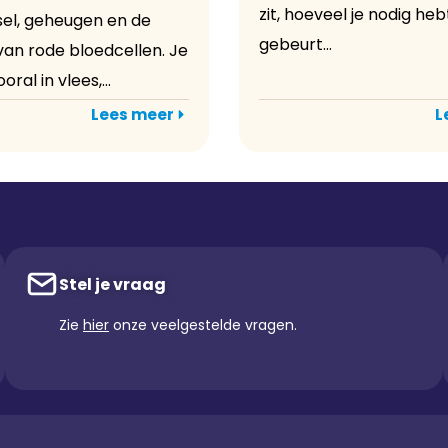
zit, hoeveel je nodig he
el, geheugen en de
gebeurt...
an rode bloedcellen. Je
oral in vlees,...
Lees meer
L
Stel je vraag
Zie
hier
onze veelgestelde vragen.