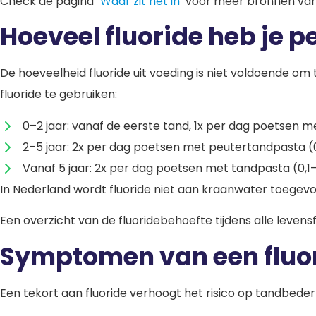
Check de pagina
‘
Waar zit het in’
voor meer bronnen van 
Hoeveel fluoride heb je p
De hoeveelheid fluoride uit voeding is niet voldoende
fluoride te gebruiken:
0–2 jaar: vanaf de eerste tand, 1x per dag poetsen 
2–5 jaar: 2x per dag poetsen met peutertandpasta (
Vanaf 5 jaar: 2x per dag poetsen met tandpasta (0,1–
In Nederland wordt fluoride niet aan kraanwater toegevoe
Een overzicht van de fluoridebehoefte tijdens alle levensf
Symptomen van een fluor
Een tekort aan fluoride verhoogt het risico op tandbede