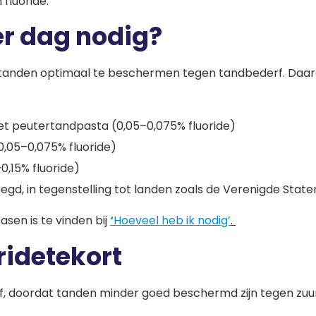
fluoride.
er dag nodig?
 om tanden optimaal te beschermen tegen tandbederf. D
met peutertandpasta (0,05–0,075% fluoride)
0,05–0,075% fluoride)
0,15% fluoride)
gd, in tegenstelling tot landen zoals de Verenigde State
asen is te vinden bij
‘
Hoeveel heb ik nodig’
.
idetekort
rf, doordat tanden minder goed beschermd zijn tegen zuu