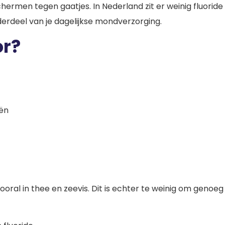
hermen tegen gaatjes. In Nederland zit er weinig fluorid
derdeel van je dagelijkse mondverzorging.
or?
iën
oral in thee en zeevis. Dit is echter te weinig om genoeg b