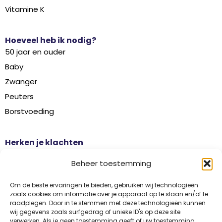
Vitamine K
Hoeveel heb ik nodig?
50 jaar en ouder
Baby
Zwanger
Peuters
Borstvoeding
Herken je klachten
Botontkalking
Beheer toestemming
Diabetes type 2
Griep
Om de beste ervaringen te bieden, gebruiken wij technologieën
zoals cookies om informatie over je apparaat op te slaan en/of te
Haaruitval
raadplegen. Door in te stemmen met deze technologieën kunnen
wij gegevens zoals surfgedrag of unieke ID's op deze site
Overgangsklachten
verwerken. Als je geen toestemming geeft of uw toestemming