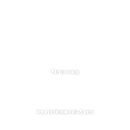
Heb je extra hulp nodig?
Telefonisch advies
Dagelijks tussen 10 - 12 uur
085 05 01 388
Stel je vraag
Zie
hier
onze veelgestelde vragen.
Voor professionals & pers
Ben je journalist of healthcare professional? stel hier je
vraag.