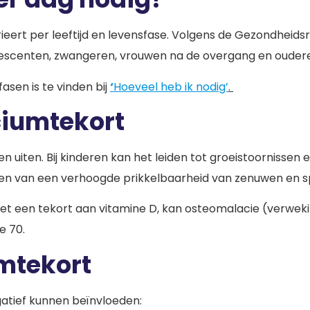
ieert per leeftijd en levensfase. Volgens de Gezondheid
dolescenten, zwangeren, vrouwen na de overgang en oude
asen is te vinden bij
‘
Hoeveel heb ik nodig’
.
iumtekort
 uiten. Bij kinderen kan het leiden tot groeistoornissen 
ijgen van een verhoogde prikkelbaarheid van zenuwen en sp
e met een tekort aan vitamine D, kan osteomalacie (verwe
e 70.
mtekort
atief kunnen beïnvloeden: