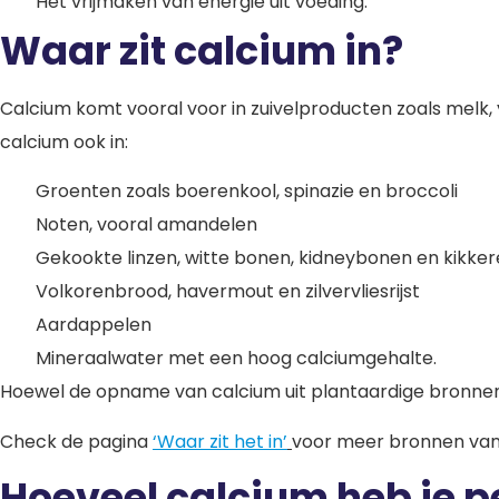
Het vrijmaken van energie uit voeding.
Waar zit calcium in?
Calcium komt vooral voor in zuivelproducten zoals melk,
calcium ook in:
Groenten zoals boerenkool, spinazie en broccoli
Noten, vooral amandelen
Gekookte linzen, witte bonen, kidneybonen en kikke
Volkorenbrood, havermout en zilvervliesrijst
Aardappelen
Mineraalwater met een hoog calciumgehalte.
Hoewel de opname van calcium uit plantaardige bronnen v
Check de pagina
‘Waar zit het in’
voor meer bronnen van
Hoeveel calcium heb je p