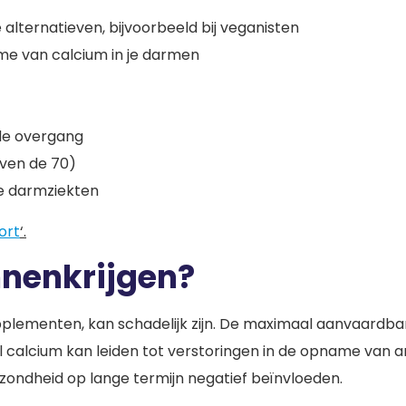
lternatieven, bijvoorbeeld bij veganisten
ame van calcium in je darmen
 de overgang
ven de 70)
he darmziekten
ort
‘.
nnenkrijgen?
plementen, kan schadelijk zijn. De maximaal aanvaardbar
l calcium kan leiden tot verstoringen in de opname van a
zondheid op lange termijn negatief beïnvloeden.