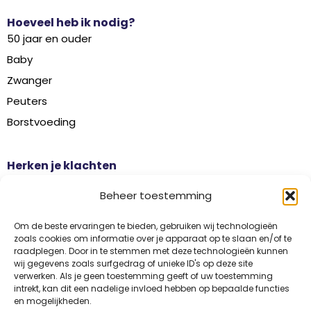
Hoeveel heb ik nodig?
50 jaar en ouder
Baby
Zwanger
Peuters
Borstvoeding
Herken je klachten
Botontkalking
Beheer toestemming
Diabetes type 2
Griep
Om de beste ervaringen te bieden, gebruiken wij technologieën
zoals cookies om informatie over je apparaat op te slaan en/of te
Haaruitval
raadplegen. Door in te stemmen met deze technologieën kunnen
wij gegevens zoals surfgedrag of unieke ID's op deze site
Overgangsklachten
verwerken. Als je geen toestemming geeft of uw toestemming
intrekt, kan dit een nadelige invloed hebben op bepaalde functies
en mogelijkheden.