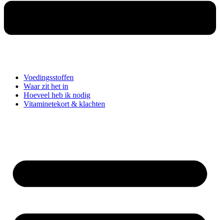
Voedingsstoffen
Waar zit het in
Hoeveel heb ik nodig
Vitaminetekort & klachten