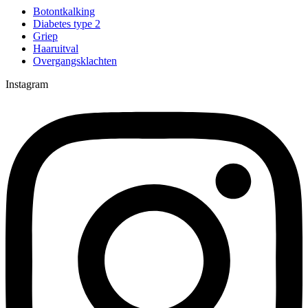
Botontkalking
Diabetes type 2
Griep
Haaruitval
Overgangsklachten
Instagram