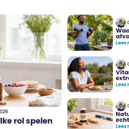
Waar
afva
Lees
Vita
extr
Lees
2026
Natu
elke rol spelen
ech
Lees