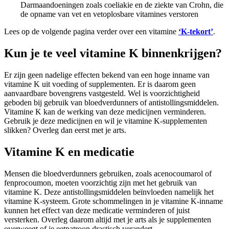
Darmaandoeningen zoals coeliakie en de ziekte van Crohn, die
de opname van vet en vetoplosbare vitamines verstoren
Lees op de volgende pagina verder over een vitamine
‘K-tekort’
.
Kun je te veel vitamine K binnenkrijgen?
Er zijn geen nadelige effecten bekend van een hoge inname van
vitamine K uit voeding of supplementen. Er is daarom geen
aanvaardbare bovengrens vastgesteld. Wel is voorzichtigheid
geboden bij gebruik van bloedverdunners of antistollingsmiddelen.
Vitamine K kan de werking van deze medicijnen verminderen.
Gebruik je deze medicijnen en wil je vitamine K-supplementen
slikken? Overleg dan eerst met je arts.
Vitamine K en medicatie
Mensen die bloedverdunners gebruiken, zoals acenocoumarol of
fenprocoumon, moeten voorzichtig zijn met het gebruik van
vitamine K. Deze antistollingsmiddelen beïnvloeden namelijk het
vitamine K-systeem. Grote schommelingen in je vitamine K-inname
kunnen het effect van deze medicatie verminderen of juist
versterken. Overleg daarom altijd met je arts als je supplementen
overweegt of je eetpatroon drastisch verandert.