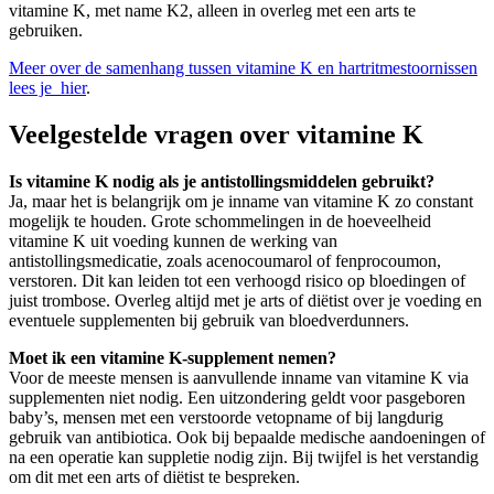
vitamine K, met name K2, alleen in overleg met een arts te
gebruiken.
Meer over de samenhang tussen vitamine K en hartritmestoornissen
lees je hier
.
Veelgestelde vragen over vitamine K
Is vitamine K nodig als je antistollingsmiddelen gebruikt?
Ja, maar het is belangrijk om je inname van vitamine K zo constant
mogelijk te houden. Grote schommelingen in de hoeveelheid
vitamine K uit voeding kunnen de werking van
antistollingsmedicatie, zoals acenocoumarol of fenprocoumon,
verstoren. Dit kan leiden tot een verhoogd risico op bloedingen of
juist trombose. Overleg altijd met je arts of diëtist over je voeding en
eventuele supplementen bij gebruik van bloedverdunners.
Moet ik een vitamine K-supplement nemen?
Voor de meeste mensen is aanvullende inname van vitamine K via
supplementen niet nodig. Een uitzondering geldt voor pasgeboren
baby’s, mensen met een verstoorde vetopname of bij langdurig
gebruik van antibiotica. Ook bij bepaalde medische aandoeningen of
na een operatie kan suppletie nodig zijn. Bij twijfel is het verstandig
om dit met een arts of diëtist te bespreken.