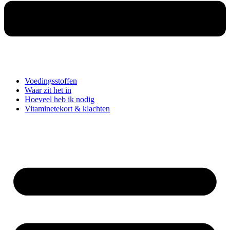
Voedingsstoffen
Waar zit het in
Hoeveel heb ik nodig
Vitaminetekort & klachten