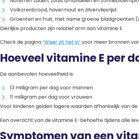
Noten en zaden, zoals amandelen en zonnebloempi
Volkorenbrood, havermout en zilvervliesrijst
Groenten en fruit, met name groene bladgroenten (zo
Dierlijke producten zijn relatief arm aan vitamine E.
Check de pagina
‘
Waar zit het in’
voor meer bronnen van
Hoeveel vitamine E per d
De aanbevolen hoeveelheid is:
13 milligram per dag voor mannen
11 milligram per dag voor vrouwen
Voor kinderen gelden lagere waarden afhankelijk van de l
Een overzicht van de vitamine E-behoefte tijdens alle leve
Symptomen van een vita