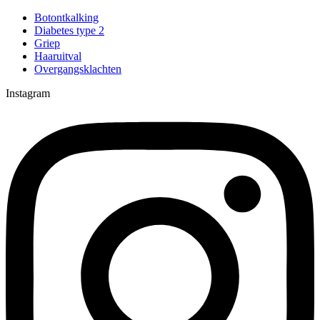
Botontkalking
Diabetes type 2
Griep
Haaruitval
Overgangsklachten
Instagram