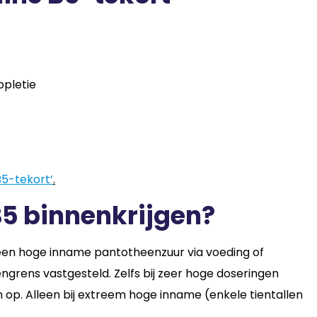
ppletie
B5-tekort’
.
 B5 binnenkrijgen?
 een hoge inname pantotheenzuur via voeding of
rens vastgesteld. Zelfs bij zeer hoge doseringen
op. Alleen bij extreem hoge inname (enkele tientallen