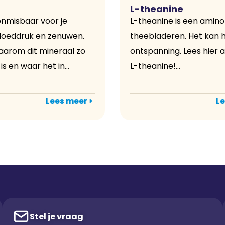
L-theanine
onmisbaar voor je
L-theanine is een amino
bloeddruk en zenuwen.
theebladeren. Het kan h
arom dit mineraal zo
ontspanning. Lees hier a
is en waar het in...
L-theanine!...
Lees meer
Le
Stel je vraag