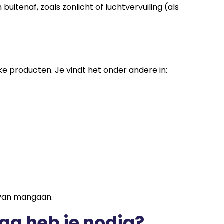
uitenaf, zoals zonlicht of luchtvervuiling (als
jke producten. Je vindt het onder andere in:
van mangaan.
ag heb je nodig?