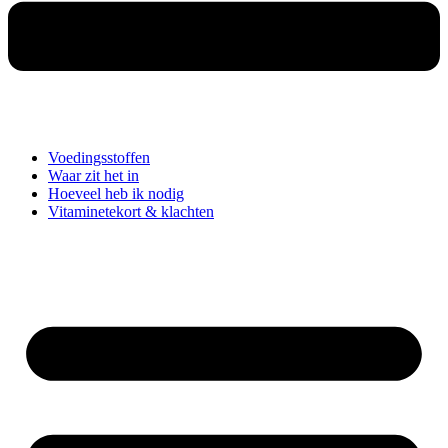
Voedingsstoffen
Waar zit het in
Hoeveel heb ik nodig
Vitaminetekort & klachten