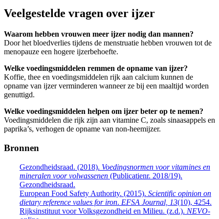
Veelgestelde vragen over ijzer
Waarom hebben vrouwen meer ijzer nodig dan mannen?
Door het bloedverlies tijdens de menstruatie hebben vrouwen tot de
menopauze een hogere ijzerbehoefte.
Welke voedingsmiddelen remmen de opname van ijzer?
Koffie, thee en voedingsmiddelen rijk aan calcium kunnen de
opname van ijzer verminderen wanneer ze bij een maaltijd worden
genuttigd.
Welke voedingsmiddelen helpen om ijzer beter op te nemen?
Voedingsmiddelen die rijk zijn aan vitamine C, zoals sinaasappels en
paprika’s, verhogen de opname van non-heemijzer.
Bronnen
Gezondheidsraad. (2018).
Voedingsnormen voor vitamines en
mineralen voor volwassenen
(Publicatienr. 2018/19).
Gezondheidsraad.
European Food Safety Authority. (2015).
Scientific opinion on
dietary reference values for iron
.
EFSA Journal, 13
(10), 4254.
Rijksinstituut voor Volksgezondheid en Milieu. (z.d.).
NEVO-