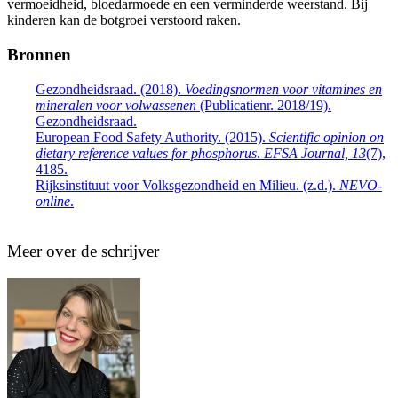
vermoeidheid, bloedarmoede en een verminderde weerstand. Bij
kinderen kan de botgroei verstoord raken.
Bronnen
Gezondheidsraad. (2018).
Voedingsnormen voor vitamines en
mineralen voor volwassenen
(Publicatienr. 2018/19).
Gezondheidsraad.
European Food Safety Authority. (2015).
Scientific opinion on
dietary reference values for phosphorus
.
EFSA Journal, 13
(7),
4185.
Rijksinstituut voor Volksgezondheid en Milieu. (z.d.).
NEVO-
online
.
Meer over de schrijver