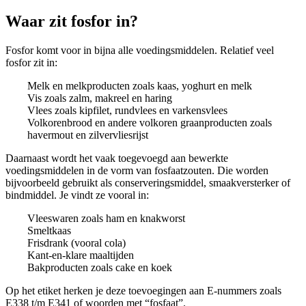
Waar zit fosfor in?
Fosfor komt voor in bijna alle voedingsmiddelen. Relatief veel
fosfor zit in:
Melk en melkproducten zoals kaas, yoghurt en melk
Vis zoals zalm, makreel en haring
Vlees
zoals kipfilet, rundvlees en varkensvlees
Volkorenbrood en andere volkoren graanproducten zoals
havermout en zilvervliesrijst
Daarnaast wordt het vaak toegevoegd aan bewerkte
voedingsmiddelen in de vorm van fosfaatzouten. Die worden
bijvoorbeeld gebruikt als conserveringsmiddel, smaakversterker of
bindmiddel. Je vindt ze vooral in:
Vleeswaren zoals ham en knakworst
Smeltkaas
Frisdrank (vooral cola)
Kant-en-klare maaltijden
Bakproducten zoals cake en koek
Op het etiket herken je deze toevoegingen aan E-nummers zoals
E338 t/m E341 of woorden met “fosfaat”.