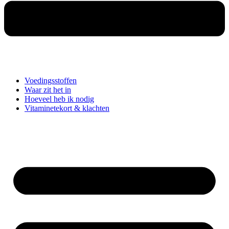
Voedingsstoffen
Waar zit het in
Hoeveel heb ik nodig
Vitaminetekort & klachten