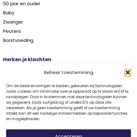
50 jaar en ouder
Baby
Zwanger
Peuters
Borstvoeding
Herken je klachten
Botontkalking
Beheer toestemming
Diabetes type 2
Griep
Om de beste ervaringen te bieden, gebruiken wij technologieën
zoals cookies om informatie over je apparaat op te slaan en/of te
Haaruitval
raadplegen. Door in te stemmen met deze technologieën kunnen
wij gegevens zoals surfgedrag of unieke ID's op deze site
Overgangsklachten
verwerken. Als je geen toestemming geeft of uw toestemming
intrekt, kan dit een nadelige invloed hebben op bepaalde functies
en mogelijkheden.
Disclaimer
Privacy
Algemene voorwaarden
Accepteren