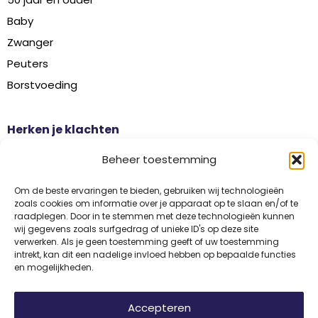
Baby
Zwanger
Peuters
Borstvoeding
Herken je klachten
Botontkalking
Beheer toestemming
Diabetes type 2
Griep
Om de beste ervaringen te bieden, gebruiken wij technologieën
zoals cookies om informatie over je apparaat op te slaan en/of te
Haaruitval
raadplegen. Door in te stemmen met deze technologieën kunnen
wij gegevens zoals surfgedrag of unieke ID's op deze site
Overgangsklachten
verwerken. Als je geen toestemming geeft of uw toestemming
intrekt, kan dit een nadelige invloed hebben op bepaalde functies
en mogelijkheden.
Disclaimer
Privacy
Algemene voorwaarden
Accepteren