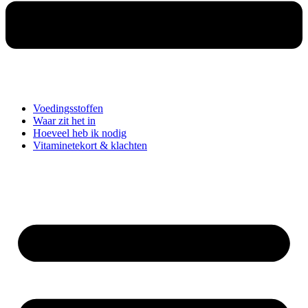
Voedingsstoffen
Waar zit het in
Hoeveel heb ik nodig
Vitaminetekort & klachten