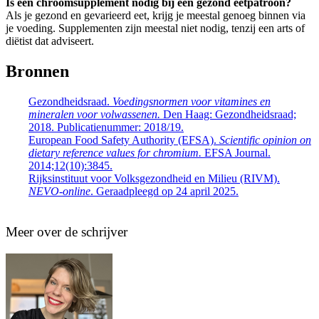
Is een chroomsupplement nodig bij een gezond eetpatroon?
Als je gezond en gevarieerd eet, krijg je meestal genoeg binnen via
je voeding. Supplementen zijn meestal niet nodig, tenzij een arts of
diëtist dat adviseert.
Bronnen
Gezondheidsraad.
Voedingsnormen voor vitamines en
mineralen voor volwassenen.
Den Haag: Gezondheidsraad;
2018. Publicatienummer: 2018/19.
European Food Safety Authority (EFSA).
Scientific opinion on
dietary reference values for chromium.
EFSA Journal.
2014;12(10):3845.
Rijksinstituut voor Volksgezondheid en Milieu (RIVM).
NEVO-online
. Geraadpleegd op 24 april 2025.
Meer over de schrijver