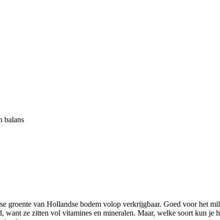
in balans
r rust in je hoofd: 7 tips voor een
verse groente van Hollandse bodem volop verkrijgbaar. Goed voor het m
d, want ze zitten vol vitamines en mineralen. Maar, welke soort kun je