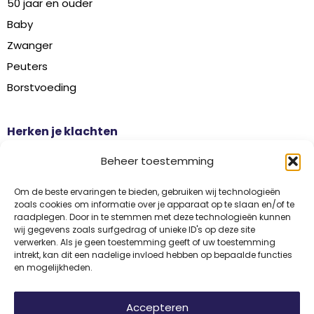
50 jaar en ouder
Baby
Zwanger
Peuters
Borstvoeding
Herken je klachten
Botontkalking
Beheer toestemming
Diabetes type 2
Griep
Om de beste ervaringen te bieden, gebruiken wij technologieën
zoals cookies om informatie over je apparaat op te slaan en/of te
Haaruitval
raadplegen. Door in te stemmen met deze technologieën kunnen
wij gegevens zoals surfgedrag of unieke ID's op deze site
Overgangsklachten
verwerken. Als je geen toestemming geeft of uw toestemming
intrekt, kan dit een nadelige invloed hebben op bepaalde functies
en mogelijkheden.
Disclaimer
Privacy
Algemene voorwaarden
Accepteren