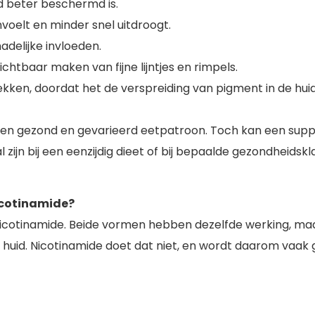
d beter beschermd is.
voelt en minder snel uitdroogt.
delijke invloeden.
chtbaar maken van fijne lijntjes en rimpels.
ken, doordat het de verspreiding van pigment in de hui
een gezond en gevarieerd eetpatroon. Toch kan een supple
ijn bij een eenzijdig dieet of bij bepaalde gezondheidskl
nicotinamide?
cotinamide. Beide vormen hebben dezelfde werking, maar e
de huid. Nicotinamide doet dat niet, en wordt daarom vaa