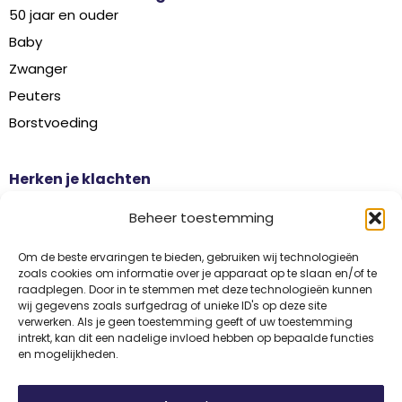
50 jaar en ouder
Baby
Zwanger
Peuters
Borstvoeding
Herken je klachten
Botontkalking
Beheer toestemming
Diabetes type 2
Griep
Om de beste ervaringen te bieden, gebruiken wij technologieën
zoals cookies om informatie over je apparaat op te slaan en/of te
Haaruitval
raadplegen. Door in te stemmen met deze technologieën kunnen
wij gegevens zoals surfgedrag of unieke ID's op deze site
Overgangsklachten
verwerken. Als je geen toestemming geeft of uw toestemming
intrekt, kan dit een nadelige invloed hebben op bepaalde functies
en mogelijkheden.
Disclaimer
Privacy
Algemene voorwaarden